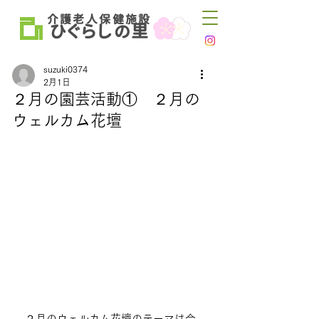
介 護 老 人 保 健 施 設
ひ
ぐらし
里
の
suzuki0374
2月1日
２月の園芸活動① ２月の
ウェルカム花壇
２月のウェルカム花壇のテーマは今