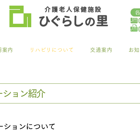
介 護 老 人 保 健 施 設
ひ
ぐらし
里
の
用案内
リハビリについて
交通案内
お知
ーション紹介
テーションについて