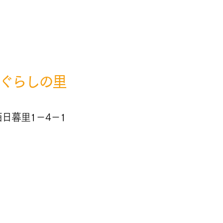
​まずはお気軽にご相談ください
ぐらしの里
日暮里1－4－1