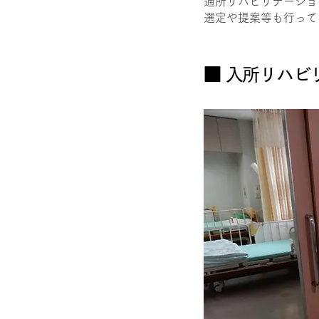
通所リハビリテーショ
選定や提案等も行って
■ ​入所リハ