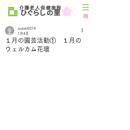
介 護 老 人 保 健 施 設
ひ
ぐらし
里
の
suzuki0374
1月4日
１月の園芸活動① １月の
ウェルカム花壇