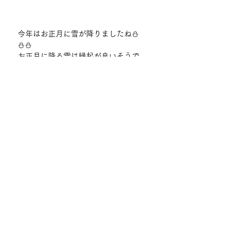
今年はお正月に雪が降りましたね⛄
⛄⛄
お正月に降る雪は縁起が良いそうで
すね。
雪のように真っ白な気持ちで、新年
をスタートしたいと思います♪
園芸療法
すべて表示
最新記事