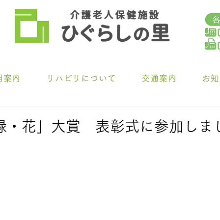
介 護 老 人 保 健 施 設
ひ
ぐらし
里
の
用案内
リハビリについて
交通案内
お知
緑・花」大賞 表彰式に参加しま