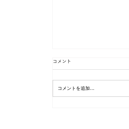
コメント
コメントを追加…
8月の園芸活動③ 縁日の作
品作り⑦ アロマストーン