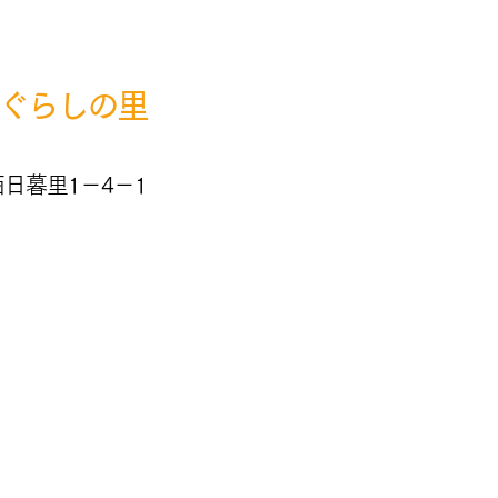
​まずはお気軽にご相談ください
ぐらしの里
日暮里1－4－1