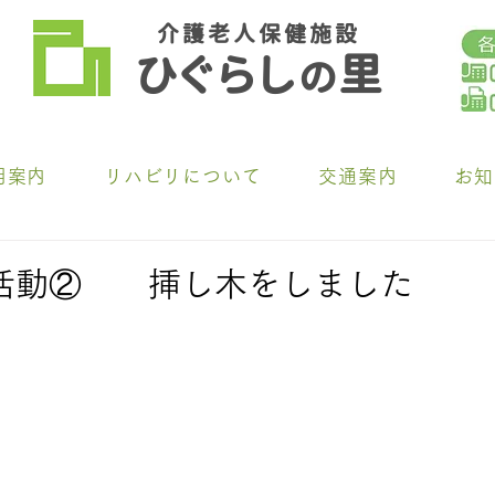
介 護 老 人 保 健 施 設
ひ
ぐらし
里
の
用案内
リハビリについて
交通案内
お知
活動② 挿し木をしました