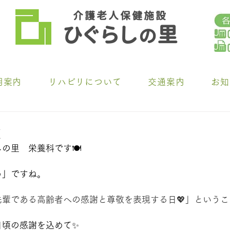
介 護 老 人 保 健 施 設
ひ
ぐらし
里
の
用案内
リハビリについて
交通案内
お知
食
の里　栄養科です🍽️
」ですね。
先輩である高齢者への感謝と尊敬を表現する日💖」というこ
日頃の感謝を込めて✨