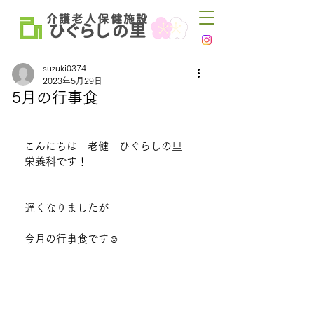
介 護 老 人 保 健 施 設
ひ
ぐらし
里
の
suzuki0374
2023年5月29日
5月の行事食
こんにちは　老健　ひぐらしの里　
栄養科です！
遅くなりましたが
今月の行事食です☺