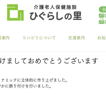
介 護 老 人 保 健 施 設
ひ
ぐらし
里
の
用案内
リハビリについて
交通案内
お知
 明けましておめでとうございます
イナミックに立体的に作り上げました。
やかに飾り付けを行いました。