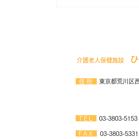
地域の方対象「地域とつなが
る季節の園芸療法講座」開催
しました！
ひ
介護老人保健施設
​ 住所
東京都荒川区西
​ TEL
03-3803-5153
​ FAX
03-3803-5331