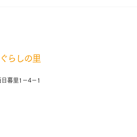
地域の方対象「地域とつなが
地域
る季節の園芸療法講座」開催
座」
のお知らせ
​まずはお気軽にご相談ください
ぐらしの里
日暮里1－4－1