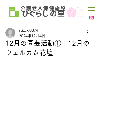
介 護 老 人 保 健 施 設
ひ
ぐらし
里
の
suzuki0374
2024年12月4日
12月の園芸活動① 12月の
ウェルカム花壇