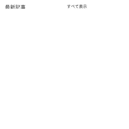
すべて表示
最新記事
コメント
８月の園芸活動②
８月の園芸活動
コメントを追加…