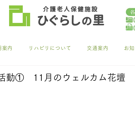
介 護 老 人 保 健 施 設
ひ
ぐらし
里
の
用案内
リハビリについて
交通案内
お知
芸活動① 11月のウェルカム花壇