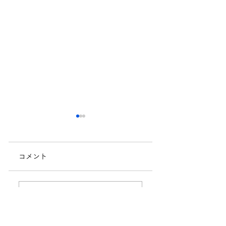
コメント
6月行事食
7月の行事食
コメントを追加…