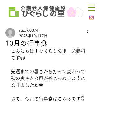
介 護 老 人 保 健 施 設
ひ
ぐらし
里
の
suzuki0374
2025年10月17日
10月の行事食
こんにちは！ひぐらしの里　栄養科
です😊
先週までの暑さから打って変わって
秋の爽やかな風が感じられるように
なりましたね🍁
さて、今月の行事食はこちらです👇