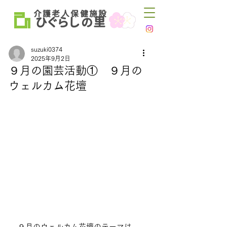
介 護 老 人 保 健 施 設
ひ
ぐらし
里
の
suzuki0374
2025年9月2日
９月の園芸活動① ９月の
ウェルカム花壇
９月のウェルカム花壇のテーマは