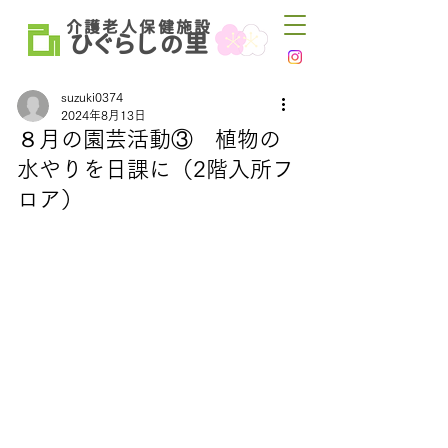
介 護 老 人 保 健 施 設
ひ
ぐらし
里
の
suzuki0374
2024年8月13日
８月の園芸活動③ 植物の
水やりを日課に（2階入所フ
ロア）