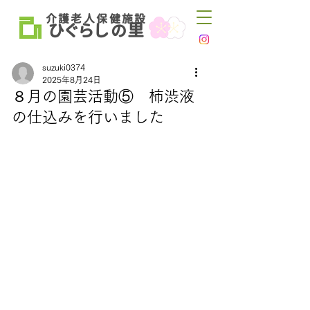
介 護 老 人 保 健 施 設
ひ
ぐらし
里
の
suzuki0374
2025年8月24日
８月の園芸活動⑤ 柿渋液
の仕込みを行いました