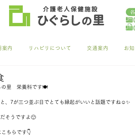
介 護 老 人 保 健 施 設
ひ
ぐらし
里
の
用案内
リハビリについて
交通案内
お知
食
の里　栄養科です🍽️
日と、7が三つ並ぶ日でとても縁起がいいと話題ですね☺️✨
だそうですよ🙂
こちらです👇