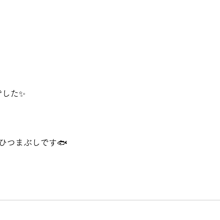
でした✨
ひつまぶしです🐟