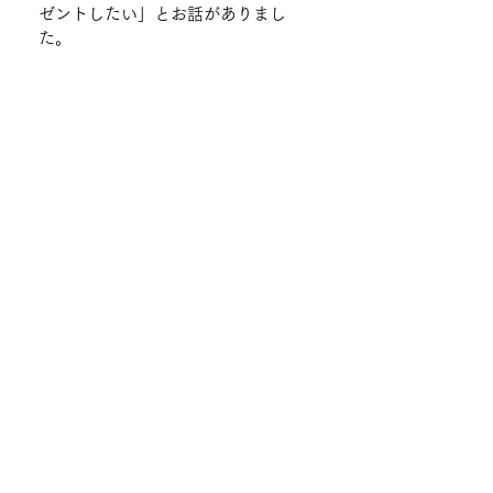
ゼントしたい」とお話がありまし
た。
柿渋は紫外線で発色するので、今後