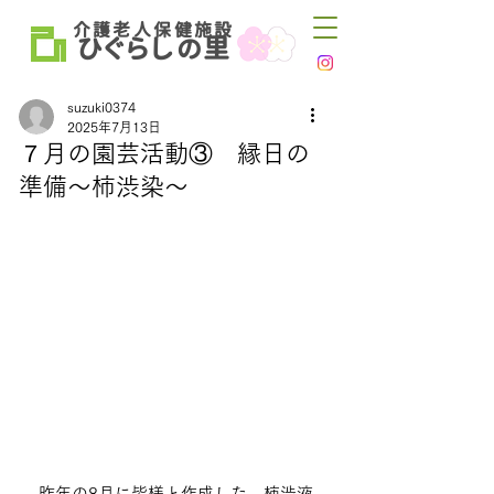
介 護 老 人 保 健 施 設
ひ
ぐらし
里
の
suzuki0374
2025年7月13日
７月の園芸活動③ 縁日の
準備～柿渋染～
昨年の8月に皆様と作成した、柿渋液