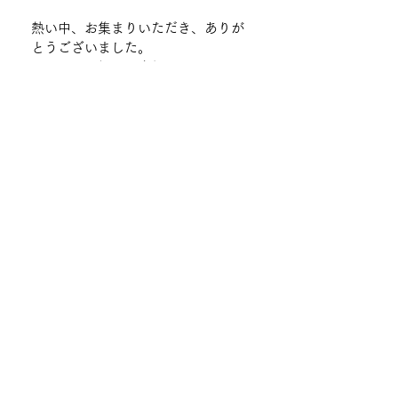
熱い中、お集まりいただき、ありが
とうございました。
８月６日の縁日の宣伝もさせて頂
き、皆さん、すでに参加される計画
を立てておられ、「楽しみにしてい
ます」とのお話されていました！
次回は１１月下旬～１２月上旬ごろ
にクリスマスのアレンジメントを行
う予定です。
ご参加お待ちしています！
園芸療法
すべて表示
最新記事