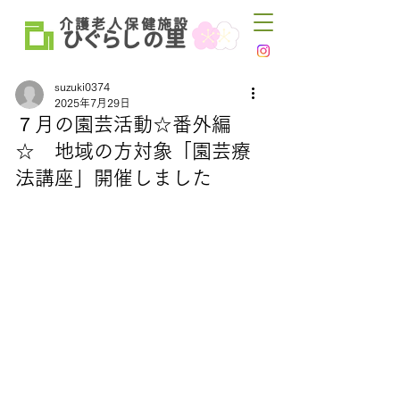
介 護 老 人 保 健 施 設
ひ
ぐらし
里
の
suzuki0374
2025年7月29日
７月の園芸活動☆番外編
☆ 地域の方対象「園芸療
法講座」開催しました