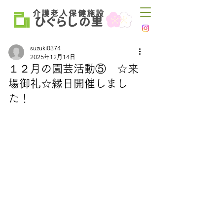
介 護 老 人 保 健 施 設
ひ
ぐらし
里
の
suzuki0374
2025年12月14日
１２月の園芸活動⑤ ☆来
場御礼☆縁日開催しまし
た！