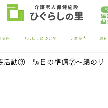
介 護 老 人 保 健 施 設
ひ
ぐらし
里
の
用案内
リハビリについて
交通案内
お知
芸活動③ 縁日の準備⑦～綿のリ