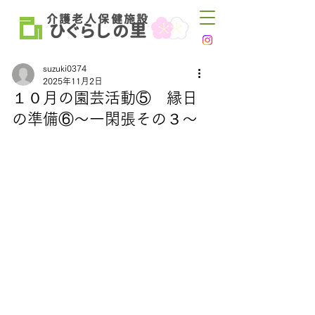
介 護 老 人 保 健 施 設
ひ
ぐらし
里
の
suzuki0374
2025年11月2日
１０月の園芸活動⑤ 縁日
の準備⑥～一閑張その３～