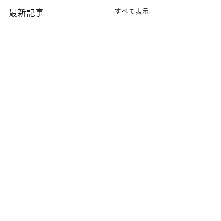
すべて表示
最新記事
コメント
８月の園芸活動①
７月の園芸活動
コメントを追加…