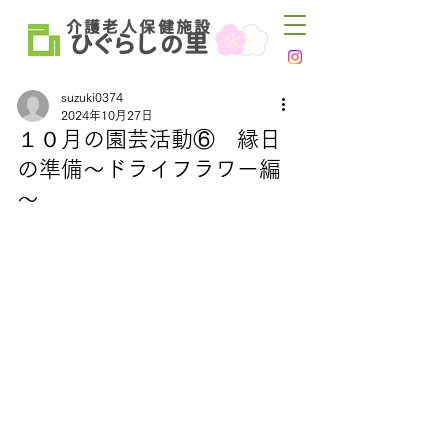
介 護 老 人 保 健 施 設
ひ
ぐらし
里
の
suzuki0374
2024年10月27日
１０月の園芸活動⑥ 縁日
の準備～ドライフラワー編
～