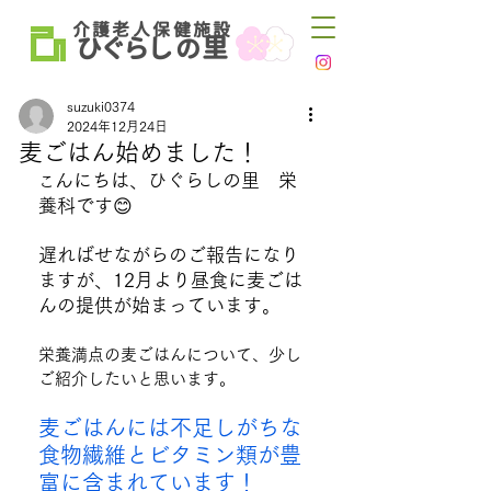
介 護 老 人 保 健 施 設
ひ
ぐらし
里
の
suzuki0374
2024年12月24日
麦ごはん始めました！
んにちは、ひぐらしの里　栄
こ
養科です😊
遅ればせながらのご報告になり
ますが、12月より昼食に麦ごは
んの提供が始まっています。
栄養満点の麦ごはんについて、少し
ご紹介したいと思います。
麦ごはんには不足しがちな
食物繊維とビタミン類が豊
富に含まれています！