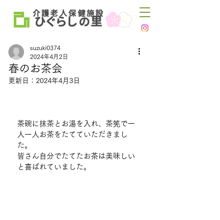
介 護 老 人 保 健 施 設
ひ
ぐらし
里
の
suzuki0374
2024年4月2日
春のお茶会
更新日：
2024年4月3日
茶碗に抹茶とお湯を入れ、茶筅で一
人一人お茶をたてていただきまし
た。
皆さん自分でたてたお茶は美味しい
と喜ばれていました。