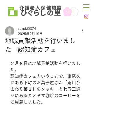
介 護 老 人 保 健 施 設
ひ
ぐらし
里
の
suzuki0374
2025年2月19日
地域貢献活動を行いまし
た 認知症カフェ
２月８日に地域貢献活動を行いまし
た。
認知症カフェということで、東尾久
にある下町のお菓子屋さん「荒川ひ
まわり第２」のクッキーと七五三通
りにあるカメヤマ珈琲のコーヒーを
ご用意しました。