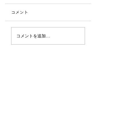
コメント
地域の方対象「地域
地域の方対象「園
コメントを追加…
とつながる季節の園
療法講座」開催し
芸療法講座」開催の
した！
​まずはお気軽にご相談ください
お知らせ
ひぐらしの里
介護老人保健施設
​ TEL
03-3803-5153