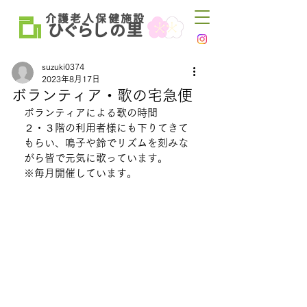
介 護 老 人 保 健 施 設
ひ
ぐらし
里
の
suzuki0374
2023年8月17日
ボランティア・歌の宅急便
ボランティアによる歌の時間
２・３階の利用者様にも下りてきて
もらい、鳴子や鈴でリズムを刻みな
がら皆で元気に歌っています。
※毎月開催しています。