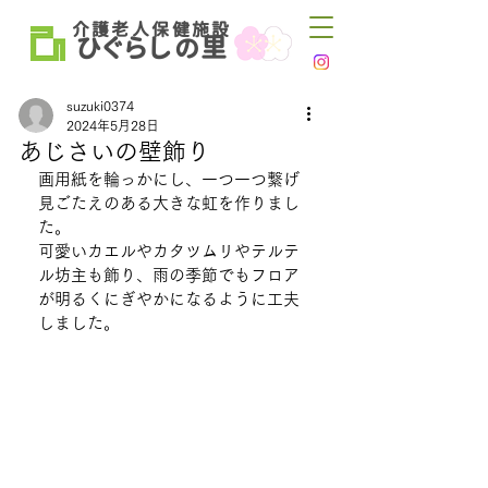
介 護 老 人 保 健 施 設
ひ
ぐらし
里
の
suzuki0374
2024年5月28日
あじさいの壁飾り
画用紙を輪っかにし、一つ一つ繋げ
見ごたえのある大きな虹を作りまし
た。
可愛いカエルやカタツムリやテルテ
ル坊主も飾り、雨の季節でもフロア
が明るくにぎやかになるように工夫
しました。