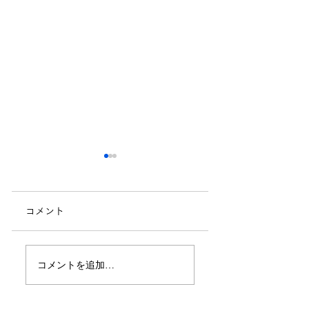
コメント
地域の方対象「地域
地域の方対象「園
コメントを追加…
とつながる季節の園
療法講座」開催し
芸療法講座」開催の
した！